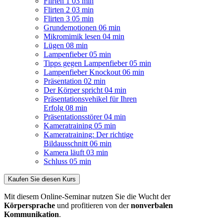
Flirten 1
03 min
Flirten 2
03 min
Flirten 3
05 min
Grundemotionen
06 min
Mikromimik lesen
04 min
Lügen
08 min
Lampenfieber
05 min
Tipps gegen Lampenfieber
05 min
Lampenfieber Knockout
06 min
Präsentation
02 min
Der Körper spricht
04 min
Präsentationsvehikel für Ihren
Erfolg
08 min
Präsentationsstörer
04 min
Kameratraining
05 min
Kameratraining: Der richtige
Bildausschnitt
06 min
Kamera läuft
03 min
Schluss
05 min
Kaufen Sie diesen Kurs
Mit diesem Online-Seminar nutzen Sie die Wucht der
Körpersprache
und profitieren von der
nonverbalen
Kommunikation
.