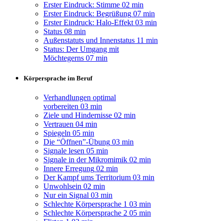
Erster Eindruck: Stimme
02 min
Erster Eindruck: Begrüßung
07 min
Erster Eindruck: Halo-Effekt
03 min
Status
08 min
Außenstatuts und Innenstatus
11 min
Status: Der Umgang mit
Möchtegerns
07 min
Körpersprache im Beruf
Verhandlungen optimal
vorbereiten
03 min
Ziele und Hindernisse
02 min
Vertrauen
04 min
Spiegeln
05 min
Die “Öffnen”-Übung
03 min
Signale lesen
05 min
Signale in der Mikromimik
02 min
Innere Erregung
02 min
Der Kampf ums Territorium
03 min
Unwohlsein
02 min
Nur ein Signal
03 min
Schlechte Körpersprache 1
03 min
Schlechte Körpersprache 2
05 min