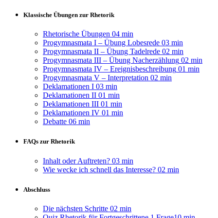
Klassische Übungen zur Rhetorik
Rhetorische Übungen
04 min
Progymnasmata I – Übung Lobesrede
03 min
Progymnasmata II – Übung Tadelrede
02 min
Progymnasmata III – Übung Nacherzählung
02 min
Progymnasmata IV – Ereignisbeschreibung
01 min
Progymnasmata V – Interpretation
02 min
Deklamationen I
03 min
Deklamationen II
01 min
Deklamationen III
01 min
Deklamationen IV
01 min
Debatte
06 min
FAQs zur Rhetorik
Inhalt oder Auftreten?
03 min
Wie wecke ich schnell das Interesse?
02 min
Abschluss
Die nächsten Schritte
02 min
Quiz Rhetorik für Fortgeschrittene
1 Frage
10 min