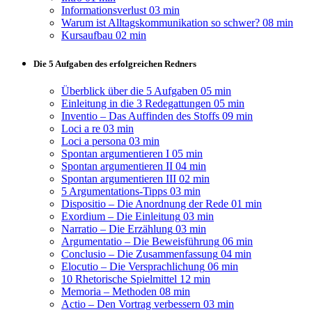
Informationsverlust
03 min
Warum ist Alltagskommunikation so schwer?
08 min
Kursaufbau
02 min
Die 5 Aufgaben des erfolgreichen Redners
Überblick über die 5 Aufgaben
05 min
Einleitung in die 3 Redegattungen
05 min
Inventio – Das Auffinden des Stoffs
09 min
Loci a re
03 min
Loci a persona
03 min
Spontan argumentieren I
05 min
Spontan argumentieren II
04 min
Spontan argumentieren III
02 min
5 Argumentations-Tipps
03 min
Dispositio – Die Anordnung der Rede
01 min
Exordium – Die Einleitung
03 min
Narratio – Die Erzählung
03 min
Argumentatio – Die Beweisführung
06 min
Conclusio – Die Zusammenfassung
04 min
Elocutio – Die Versprachlichung
06 min
10 Rhetorische Spielmittel
12 min
Memoria – Methoden
08 min
Actio – Den Vortrag verbessern
03 min