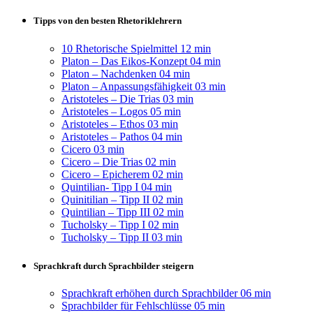
Tipps von den besten Rhetoriklehrern
10 Rhetorische Spielmittel
12 min
Platon – Das Eikos-Konzept
04 min
Platon – Nachdenken
04 min
Platon – Anpassungsfähigkeit
03 min
Aristoteles – Die Trias
03 min
Aristoteles – Logos
05 min
Aristoteles – Ethos
03 min
Aristoteles – Pathos
04 min
Cicero
03 min
Cicero – Die Trias
02 min
Cicero – Epicherem
02 min
Quintilian- Tipp I
04 min
Quinitilian – Tipp II
02 min
Quintilian – Tipp III
02 min
Tucholsky – Tipp I
02 min
Tucholsky – Tipp II
03 min
Sprachkraft durch Sprachbilder steigern
Sprachkraft erhöhen durch Sprachbilder
06 min
Sprachbilder für Fehlschlüsse
05 min