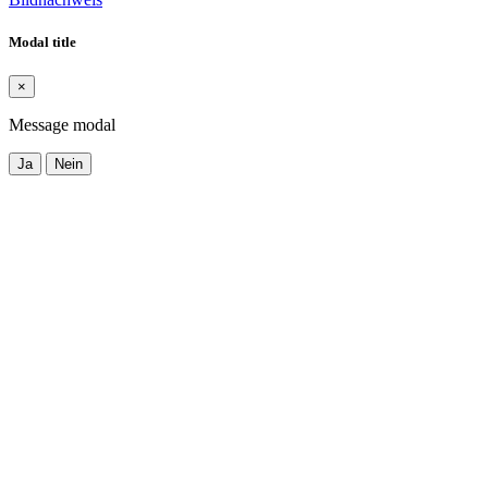
Modal title
×
Message modal
Ja
Nein