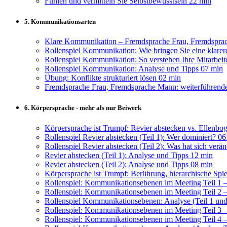
Fühlen und vermitteln Sie Selbstbewusstsein
22 min
5. Kommunikationsarten
Klare Kommunikation – Fremdsprache Frau, Fremdspr
Rollenspiel Kommunikation: Wie bringen Sie eine klarer
Rollenspiel Kommunikation: So verstehen Ihre Mitarbeiter
Rollenspiel Kommunikation: Analyse und Tipps
07 min
Übung: Konflikte strukturiert lösen
02 min
Fremdsprache Frau, Fremdsprache Mann: weiterführende
6. Körpersprache - mehr als nur Beiwerk
Körpersprache ist Trumpf: Revier abstecken vs. Ellenbog
Rollenspiel Revier abstecken (Teil 1): Wer dominiert?
06
Rollenspiel Revier abstecken (Teil 2): Was hat sich verän
Revier abstecken (Teil 1): Analyse und Tipps
12 min
Revier abstecken (Teil 2): Analyse und Tipps
08 min
Körpersprache ist Trumpf: Berührung, hierarchische S
Rollenspiel: Kommunikationsebenen im Meeting Teil 1 – 
Rollenspiel: Kommunikationsebenen im Meeting Teil 2 –
Rollenspiel Kommunikationsebenen: Analyse (Teil 1 und
Rollenspiel: Kommunikationsebenen im Meeting Teil 3
Rollenspiel: Kommunikationsebenen im Meeting Teil 4 –