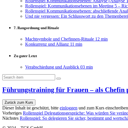
Rollenspiel Kommunikationsebenen: Analyse (Analyse Te
Rollenspiel: Kommunikationsebenen im Meeting 5 – Ric
Rollenspiel Kommunikationsebenen: abschließende Anal
Und nie vergessen: Ein Schlusswort zu den Themenbere
7. Rangordnung und Rituale
Machtsymbole und Chefinnen-Rituale
12 min
Konkurrenz und Allianz
11 min
Zu guter Letzt
Verabschiedung und Ausblick
03 min
Führungstraining für Frauen – als Chefin
Zurück zum Kurs
Dieser Inhalt ist geschützt, bitte
einloggen
und zum Kurs einschreiben,
Vorheriges
Rollenspiel Delegationsgespräche: Was würden Sie verän
Nächstes
Rollenspiel: So delegieren Sie sicher, bestimmt und wertsch
© 2024 – TCS GmbH