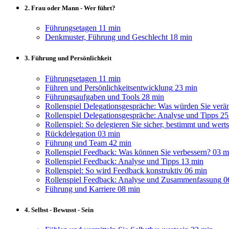
2. Frau oder Mann - Wer führt?
Führungsetagen
11 min
Denkmuster, Führung und Geschlecht
18 min
3. Führung und Persönlichkeit
Führungsetagen
11 min
Führen und Persönlichkeitsentwicklung
23 min
Führungsaufgaben und Tools
28 min
Rollenspiel Delegationsgespräche: Was würden Sie verä
Rollenspiel Delegationsgespräche: Analyse und Tipps
25
Rollenspiel: So delegieren Sie sicher, bestimmt und wert
Rückdelegation
03 min
Führung und Team
42 min
Rollenspiel Feedback: Was können Sie verbessern?
03 m
Rollenspiel Feedback: Analyse und Tipps
13 min
Rollenspiel: So wird Feedback konstruktiv
06 min
Rollenspiel Feedback: Analyse und Zusammenfassung
0
Führung und Karriere
08 min
4. Selbst - Bewusst - Sein