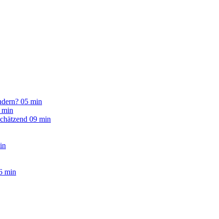
ndern?
05 min
 min
schätzend
09 min
in
6 min