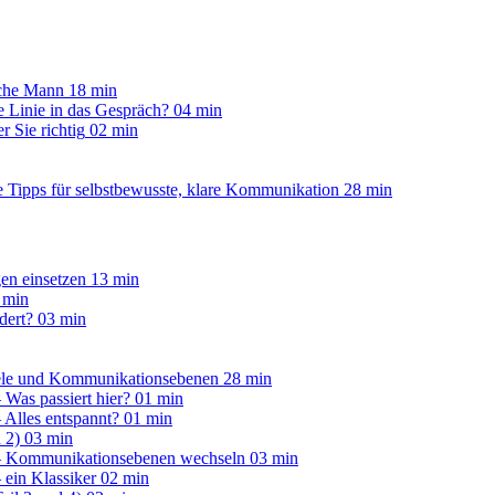
ache Mann
18 min
e Linie in das Gespräch?
04 min
 Sie richtig
02 min
 Tipps für selbstbewusste, klare Kommunikation
28 min
en einsetzen
13 min
 min
dert?
03 min
piele und Kommunikationsebenen
28 min
Was passiert hier?
01 min
 Alles entspannt?
01 min
 2)
03 min
 – Kommunikationsebenen wechseln
03 min
 ein Klassiker
02 min