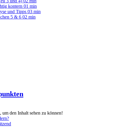
il 3 und 4)
02 min
htig kontern
01 min
yse und Tipps
03 min
ichen 5 & 6
02 min
 punkten
 um den Inhalt sehen zu können!
dern?
ätzend