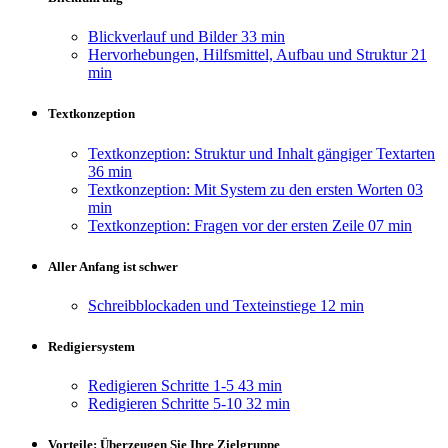
Blickverlauf und Bilder
33 min
Hervorhebungen, Hilfsmittel, Aufbau und Struktur
21
min
Textkonzeption
Textkonzeption: Struktur und Inhalt gängiger Textarten
36 min
Textkonzeption: Mit System zu den ersten Worten
03
min
Textkonzeption: Fragen vor der ersten Zeile
07 min
Aller Anfang ist schwer
Schreibblockaden und Texteinstiege
12 min
Redigiersystem
Redigieren Schritte 1-5
43 min
Redigieren Schritte 5-10
32 min
Vorteile: Überzeugen Sie Ihre Zielgruppe