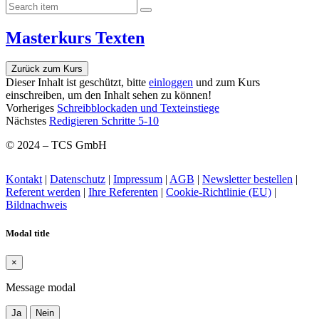
Masterkurs Texten
Zurück zum Kurs
Dieser Inhalt ist geschützt, bitte
einloggen
und zum Kurs
einschreiben, um den Inhalt sehen zu können!
Vorheriges
Schreibblockaden und Texteinstiege
Nächstes
Redigieren Schritte 5-10
© 2024 – TCS GmbH
Kontakt
|
Datenschutz
|
Impressum
|
AGB
|
Newsletter bestellen
|
Referent werden
|
Ihre Referenten
|
Cookie-Richtlinie (EU)
|
Bildnachweis
Modal title
×
Message modal
Ja
Nein