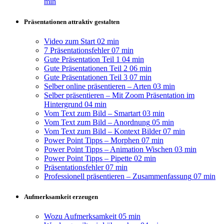
min
Präsentationen attraktiv gestalten
Video zum Start
02 min
7 Präsentationsfehler
07 min
Gute Präsentation Teil 1
04 min
Gute Präsentationen Teil 2
06 min
Gute Präsentationen Teil 3
07 min
Selber online präsentieren – Arten
03 min
Selber präsentieren – Mit Zoom Präsentation im
Hintergrund
04 min
Vom Text zum Bild – Smartart
03 min
Vom Text zum Bild – Anordnung
05 min
Vom Text zum Bild – Kontext Bilder
07 min
Power Point Tipps – Morphen
07 min
Power Point Tipps – Animation Wischen
03 min
Power Point Tipps – Pipette
02 min
Präsentationsfehler
07 min
Professionell präsentieren – Zusammenfassung
07 min
Aufmerksamkeit erzeugen
Wozu Aufmerksamkeit
05 min