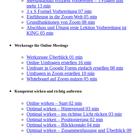
Meetingablauf effizient vorbereiten – 5 Fragen und
mehr
13 min
3 x S Formel Vorbereitung
07 min
Einführung in die Zoom Welt
05 min
Grundfunktionen von Zoom
08 min
Abschluss und Übung erste Lektion Vorbereitung ist
KING
05 min
Werkzeuge für Online Meetings
Werkzeuge Überblick
01 min
Online Umfragen erstellen
16 min
Umfrage in Google Forms einfach erstellen
08 min
Umfragen in Zoom erstellen
10 min
Whiteboard auf Zoom nutzen
05 min
Kompetent wirken und richtig auftreten
Online wirken – Start
02 min
Optimal wirken – Hintergrund
03 min
Optimal wirken – ins richtige Licht rücken
03 min
Optimal wirken – Positionierung
02 min
Optimal wirken – Blickkontakt
04 min
Optimal wirken – Zusammenfassung und Überblick
09