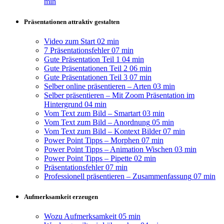
min
Präsentationen attraktiv gestalten
Video zum Start
02 min
7 Präsentationsfehler
07 min
Gute Präsentation Teil 1
04 min
Gute Präsentationen Teil 2
06 min
Gute Präsentationen Teil 3
07 min
Selber online präsentieren – Arten
03 min
Selber präsentieren – Mit Zoom Präsentation im
Hintergrund
04 min
Vom Text zum Bild – Smartart
03 min
Vom Text zum Bild – Anordnung
05 min
Vom Text zum Bild – Kontext Bilder
07 min
Power Point Tipps – Morphen
07 min
Power Point Tipps – Animation Wischen
03 min
Power Point Tipps – Pipette
02 min
Präsentationsfehler
07 min
Professionell präsentieren – Zusammenfassung
07 min
Aufmerksamkeit erzeugen
Wozu Aufmerksamkeit
05 min