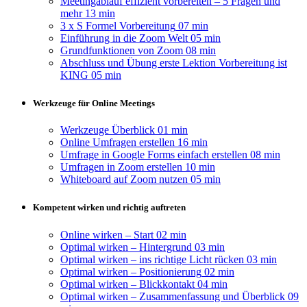
Meetingablauf effizient vorbereiten – 5 Fragen und
mehr
13 min
3 x S Formel Vorbereitung
07 min
Einführung in die Zoom Welt
05 min
Grundfunktionen von Zoom
08 min
Abschluss und Übung erste Lektion Vorbereitung ist
KING
05 min
Werkzeuge für Online Meetings
Werkzeuge Überblick
01 min
Online Umfragen erstellen
16 min
Umfrage in Google Forms einfach erstellen
08 min
Umfragen in Zoom erstellen
10 min
Whiteboard auf Zoom nutzen
05 min
Kompetent wirken und richtig auftreten
Online wirken – Start
02 min
Optimal wirken – Hintergrund
03 min
Optimal wirken – ins richtige Licht rücken
03 min
Optimal wirken – Positionierung
02 min
Optimal wirken – Blickkontakt
04 min
Optimal wirken – Zusammenfassung und Überblick
09