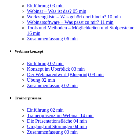
Einführung
03 min
Webinar – Was ist das?
05 min
Werkzeugkiste – Was gehört dort hinein?
10 min
Webinarsoftware – Was passt zu mir?
11 min
Tools und Methoden – Möglichkeiten und Stolpersteine
16 min
Zusammenfassung
06 min
Webinarkonzept
Einführung
02 min
Konzept im Überblick
03 min
Der Webinarentwurf (Blueprint)
09 min
Übung
02 min
Zusammenfassung
02 min
Trainerpräsenz
Einführung
02 min
Trainerpräsenz im Webinar
14 min
Die Präsentationsfläche
04 min
Umgang mit Störungen
04 min
Zusammenfassung
03 min