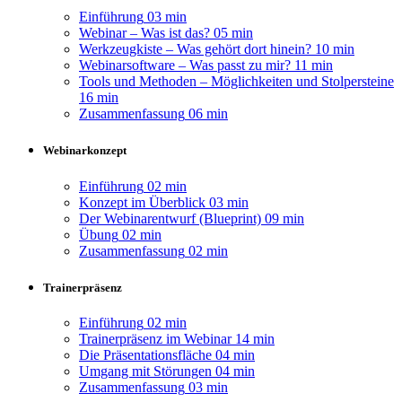
Einführung
03 min
Webinar – Was ist das?
05 min
Werkzeugkiste – Was gehört dort hinein?
10 min
Webinarsoftware – Was passt zu mir?
11 min
Tools und Methoden – Möglichkeiten und Stolpersteine
16 min
Zusammenfassung
06 min
Webinarkonzept
Einführung
02 min
Konzept im Überblick
03 min
Der Webinarentwurf (Blueprint)
09 min
Übung
02 min
Zusammenfassung
02 min
Trainerpräsenz
Einführung
02 min
Trainerpräsenz im Webinar
14 min
Die Präsentationsfläche
04 min
Umgang mit Störungen
04 min
Zusammenfassung
03 min