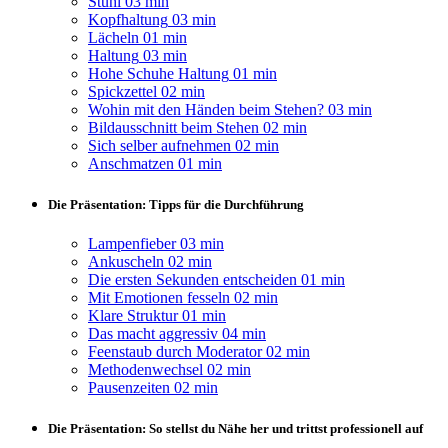
Stuhl
03 min
Kopfhaltung
03 min
Lächeln
01 min
Haltung
03 min
Hohe Schuhe Haltung
01 min
Spickzettel
02 min
Wohin mit den Händen beim Stehen?
03 min
Bildausschnitt beim Stehen
02 min
Sich selber aufnehmen
02 min
Anschmatzen
01 min
Die Präsentation: Tipps für die Durchführung
Lampenfieber
03 min
Ankuscheln
02 min
Die ersten Sekunden entscheiden
01 min
Mit Emotionen fesseln
02 min
Klare Struktur
01 min
Das macht aggressiv
04 min
Feenstaub durch Moderator
02 min
Methodenwechsel
02 min
Pausenzeiten
02 min
Die Präsentation: So stellst du Nähe her und trittst professionell auf