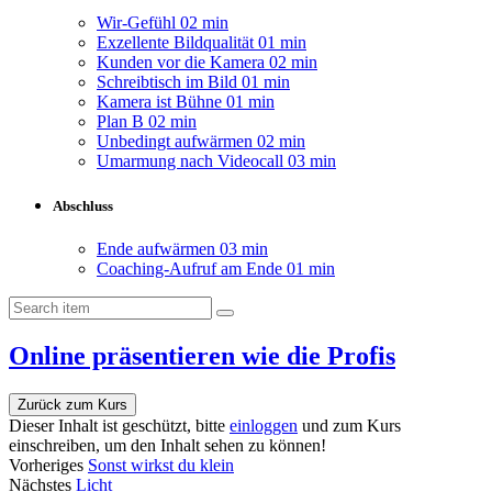
Wir-Gefühl
02 min
Exzellente Bildqualität
01 min
Kunden vor die Kamera
02 min
Schreibtisch im Bild
01 min
Kamera ist Bühne
01 min
Plan B
02 min
Unbedingt aufwärmen
02 min
Umarmung nach Videocall
03 min
Abschluss
Ende aufwärmen
03 min
Coaching-Aufruf am Ende
01 min
Online präsentieren wie die Profis
Zurück zum Kurs
Dieser Inhalt ist geschützt, bitte
einloggen
und zum Kurs
einschreiben, um den Inhalt sehen zu können!
Vorheriges
Sonst wirkst du klein
Nächstes
Licht