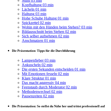
Stuhl
03 min
Kopfhaltung
03 min
Lächeln
01 min
Haltung
03 min
Hohe Schuhe Haltung
01 min
Spickzettel
02 min
Wohin mit den Händen beim Stehen?
03 min
Bildausschnitt beim Stehen
02 min
Sich selber aufnehmen
02 min
Anschmatzen
01 min
Die Präsentation: Tipps für die Durchführung
Lampenfieber
03 min
Ankuscheln
02 min
Die ersten Sekunden entscheiden
01 min
Mit Emotionen fesseln
02 min
Klare Struktur
01 min
Das macht aggressiv
04 min
Feenstaub durch Moderator
02 min
Methodenwechsel
02 min
Pausenzeiten
02 min
Die Präsentation: So stellst du Nähe her und trittst professionell auf