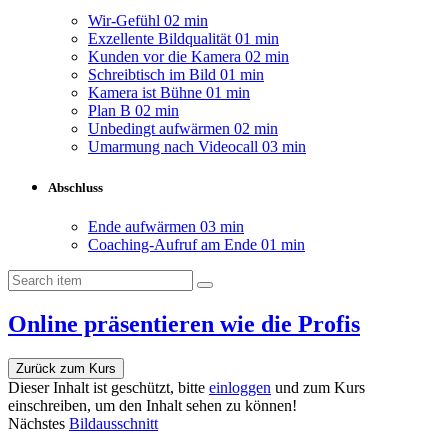
Wir-Gefühl
02 min
Exzellente Bildqualität
01 min
Kunden vor die Kamera
02 min
Schreibtisch im Bild
01 min
Kamera ist Bühne
01 min
Plan B
02 min
Unbedingt aufwärmen
02 min
Umarmung nach Videocall
03 min
Abschluss
Ende aufwärmen
03 min
Coaching-Aufruf am Ende
01 min
Online präsentieren wie die Profis
Zurück zum Kurs
Dieser Inhalt ist geschützt, bitte
einloggen
und zum Kurs
einschreiben, um den Inhalt sehen zu können!
Nächstes
Bildausschnitt