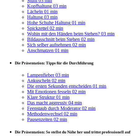
Stuhl
03 min
Kopfhaltung
03 min
Lächeln
01 min
Haltung
03 min
Hohe Schuhe Haltung
01 min
Spickzettel
02 min
Wohin mit den Händen beim Stehen?
03 min
Bildausschnitt beim Stehen
02 min
Sich selber aufnehmen
02 min
Anschmatzen
01 min
Die Präsentation: Tipps für die Durchführung
Lampenfieber
03 min
Ankuscheln
02 min
Die ersten Sekunden entscheiden
01 min
Mit Emotionen fesseln
02 min
Klare Struktur
01 min
Das macht aggressiv
04 min
Feenstaub durch Moderator
02 min
Methodenwechsel
02 min
Pausenzeiten
02 min
Die Präsentation: So stellst du Nähe her und trittst professionell auf