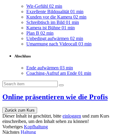
Wir-Gefühl
02 min
Exzellente Bildqualität
01 min
Kunden vor die Kamera
02 min
Schreibtisch im Bild
01 min
Kamera ist Bühne
01 min
Plan B
02 min
Unbedingt aufwärmen
02 min
Umarmung nach Videocall
03 min
Abschluss
Ende aufwärmen
03 min
Coaching-Aufruf am Ende
01 min
Online präsentieren wie die Profis
Zurück zum Kurs
Dieser Inhalt ist geschützt, bitte
einloggen
und zum Kurs
einschreiben, um den Inhalt sehen zu können!
Vorheriges
Kopfhaltung
Nächstes
Haltung