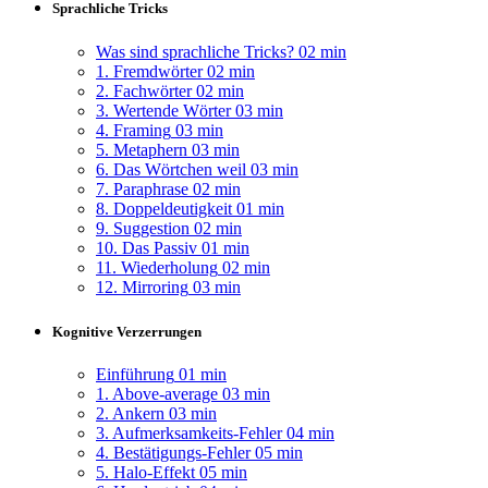
Sprachliche Tricks
Was sind sprachliche Tricks?
02 min
1. Fremdwörter
02 min
2. Fachwörter
02 min
3. Wertende Wörter
03 min
4. Framing
03 min
5. Metaphern
03 min
6. Das Wörtchen weil
03 min
7. Paraphrase
02 min
8. Doppeldeutigkeit
01 min
9. Suggestion
02 min
10. Das Passiv
01 min
11. Wiederholung
02 min
12. Mirroring
03 min
Kognitive Verzerrungen
Einführung
01 min
1. Above-average
03 min
2. Ankern
03 min
3. Aufmerksamkeits-Fehler
04 min
4. Bestätigungs-Fehler
05 min
5. Halo-Effekt
05 min