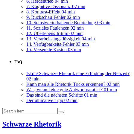
6. Herdentrieb
04 min
7. Kognitive Dissonanz
07 min
8. Kontrast-Effekt
04 min
9. Rückschau-Fehler
02 min
10. Selbstwerterhaltende Beurteilung
03 min
11. Soziales Faulenzen
02 min
12. Überlebens-Irrtum
02 min
13. Verarbeitsungsflüssigkeit
04 min
14. Verfügbarkeits-Fehler
03 min
15. Versenkte Kosten
03 min
FAQ
Ist die Schwarze Rhetorik eine Erfindung der Neuzeit?
02 min
Kann man alle Rhetorik-Tricks erkennen?
02 min
Was, wenn keine gute Antwort parat ist?
01 min
Das sind die nächsten Schritte
01 min
Der ultimative Tipp
02 min
Schwarze Rhetorik