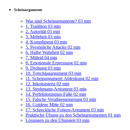
Scheinargumente
Was sind Scheinargumente?
03 min
1. Tradition
03 min
2. Autorität
03 min
3. Mehrheit
03 min
4. Kompliment
03 min
5. Persönliche Attacke
02 min
6. Halbe Wahrheit
02 min
7. Mitleid
04 min
8. Emotionale Erpressung
02 min
9. Drohung
03 min
10. Totschlagargument
03 min
11. Scheinargument: Ablenkung
02 min
12. Inkonsistenz
02 min
13. Strohmann-Argument
03 min
14. Perfektionismus-Falle
02 min
15. Falsche Verallgemeinerung
03 min
16. Goldene Mitte
02 min
17. Schreckliche Folgen-Argument
03 min
Praktische Übung zu den Scheinargumenten
01 min
Lösungen zu den Übungen
03 min