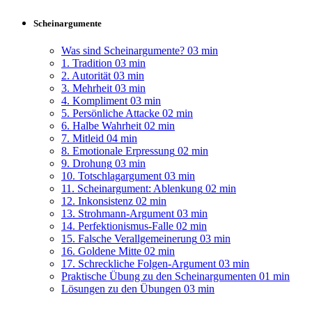
Scheinargumente
Was sind Scheinargumente?
03 min
1. Tradition
03 min
2. Autorität
03 min
3. Mehrheit
03 min
4. Kompliment
03 min
5. Persönliche Attacke
02 min
6. Halbe Wahrheit
02 min
7. Mitleid
04 min
8. Emotionale Erpressung
02 min
9. Drohung
03 min
10. Totschlagargument
03 min
11. Scheinargument: Ablenkung
02 min
12. Inkonsistenz
02 min
13. Strohmann-Argument
03 min
14. Perfektionismus-Falle
02 min
15. Falsche Verallgemeinerung
03 min
16. Goldene Mitte
02 min
17. Schreckliche Folgen-Argument
03 min
Praktische Übung zu den Scheinargumenten
01 min
Lösungen zu den Übungen
03 min