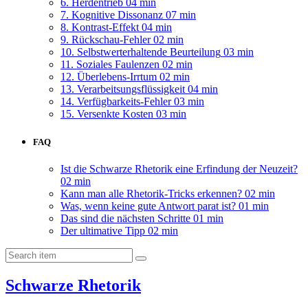
6. Herdentrieb
04 min
7. Kognitive Dissonanz
07 min
8. Kontrast-Effekt
04 min
9. Rückschau-Fehler
02 min
10. Selbstwerterhaltende Beurteilung
03 min
11. Soziales Faulenzen
02 min
12. Überlebens-Irrtum
02 min
13. Verarbeitsungsflüssigkeit
04 min
14. Verfügbarkeits-Fehler
03 min
15. Versenkte Kosten
03 min
FAQ
Ist die Schwarze Rhetorik eine Erfindung der Neuzeit?
02 min
Kann man alle Rhetorik-Tricks erkennen?
02 min
Was, wenn keine gute Antwort parat ist?
01 min
Das sind die nächsten Schritte
01 min
Der ultimative Tipp
02 min
Schwarze Rhetorik