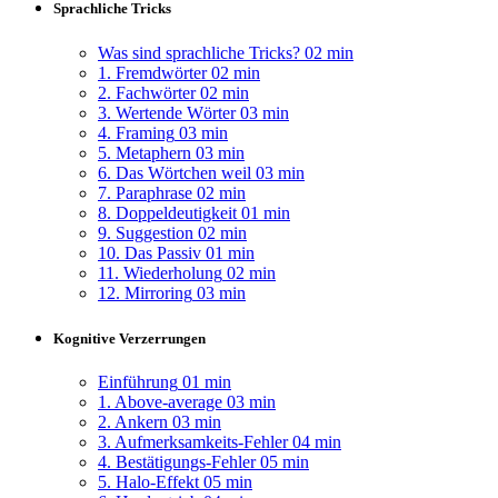
Sprachliche Tricks
Was sind sprachliche Tricks?
02 min
1. Fremdwörter
02 min
2. Fachwörter
02 min
3. Wertende Wörter
03 min
4. Framing
03 min
5. Metaphern
03 min
6. Das Wörtchen weil
03 min
7. Paraphrase
02 min
8. Doppeldeutigkeit
01 min
9. Suggestion
02 min
10. Das Passiv
01 min
11. Wiederholung
02 min
12. Mirroring
03 min
Kognitive Verzerrungen
Einführung
01 min
1. Above-average
03 min
2. Ankern
03 min
3. Aufmerksamkeits-Fehler
04 min
4. Bestätigungs-Fehler
05 min
5. Halo-Effekt
05 min