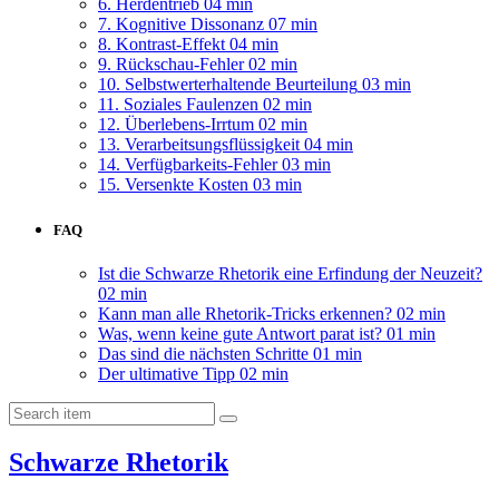
6. Herdentrieb
04 min
7. Kognitive Dissonanz
07 min
8. Kontrast-Effekt
04 min
9. Rückschau-Fehler
02 min
10. Selbstwerterhaltende Beurteilung
03 min
11. Soziales Faulenzen
02 min
12. Überlebens-Irrtum
02 min
13. Verarbeitsungsflüssigkeit
04 min
14. Verfügbarkeits-Fehler
03 min
15. Versenkte Kosten
03 min
FAQ
Ist die Schwarze Rhetorik eine Erfindung der Neuzeit?
02 min
Kann man alle Rhetorik-Tricks erkennen?
02 min
Was, wenn keine gute Antwort parat ist?
01 min
Das sind die nächsten Schritte
01 min
Der ultimative Tipp
02 min
Schwarze Rhetorik