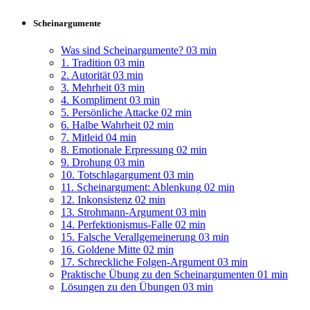
Scheinargumente
Was sind Scheinargumente?
03 min
1. Tradition
03 min
2. Autorität
03 min
3. Mehrheit
03 min
4. Kompliment
03 min
5. Persönliche Attacke
02 min
6. Halbe Wahrheit
02 min
7. Mitleid
04 min
8. Emotionale Erpressung
02 min
9. Drohung
03 min
10. Totschlagargument
03 min
11. Scheinargument: Ablenkung
02 min
12. Inkonsistenz
02 min
13. Strohmann-Argument
03 min
14. Perfektionismus-Falle
02 min
15. Falsche Verallgemeinerung
03 min
16. Goldene Mitte
02 min
17. Schreckliche Folgen-Argument
03 min
Praktische Übung zu den Scheinargumenten
01 min
Lösungen zu den Übungen
03 min