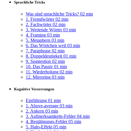
Sprachliche Tricks
Was sind sprachliche Tricks?
02 min
1. Fremdwörter
02 min
2. Fachwörter
02 min
3. Wertende Wörter
03 min
4. Framing
03 min
5. Metaphern
03 min
6. Das Wörtchen weil
03 min
7. Paraphrase
02 min
8. Doppeldeutigkeit
01 min
9. Suggestion
02 min
10. Das Passiv
01 min
11. Wiederholung
02 min
12. Mirroring
03 min
Kognitive Verzerrungen
Einführung
01 min
1. Above-average
03 min
2. Ankern
03 min
3. Aufmerksamkeits-Fehler
04 min
4. Bestätigungs-Fehler
05 min
5. Halo-Effekt
05 min