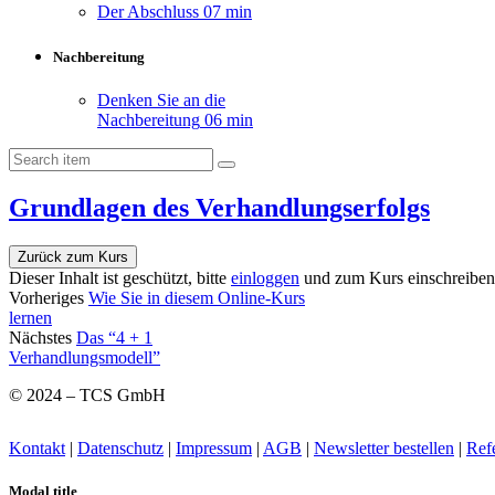
Der Abschluss
07 min
Nachbereitung
Denken Sie an die
Nachbereitung
06 min
Grundlagen des Verhandlungserfolgs
Zurück zum Kurs
Dieser Inhalt ist geschützt, bitte
einloggen
und zum Kurs einschreiben,
Vorheriges
Wie Sie in diesem Online-Kurs
lernen
Nächstes
Das “4 + 1
Verhandlungsmodell”
© 2024 – TCS GmbH
Kontakt
|
Datenschutz
|
Impressum
|
AGB
|
Newsletter bestellen
|
Ref
Modal title